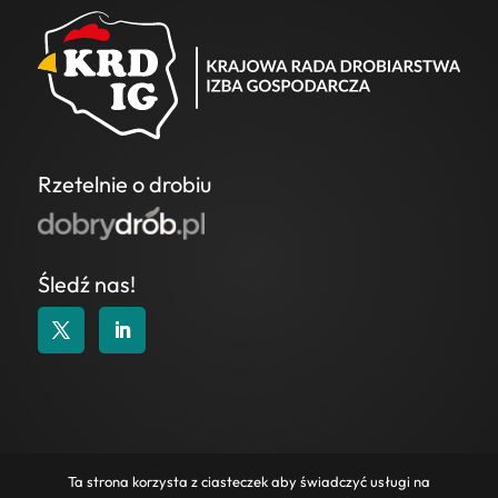
Rzetelnie o drobiu
Śledź nas!
KONTAKT
|
POLITYKA COOKIES
|
POLITYKA
Ta strona korzysta z ciasteczek aby świadczyć usługi na
PRYWATNOŚCI
|
WAŻNE LINKI
|
ZAPYTANIA