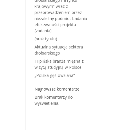
drobiarskiego na rynku
krajowym” wraz z
przeprowadzeniem przez
niezależny podmiot badania
efektywności projektu
(zadania)
(brak tytułu)
Aktualna sytuacja sektora
drobiarskiego
Filipińska branża mięsna z
wizytą studyjną w Polsce
„Polska gęś owsiana”
Najnowsze komentarze
Brak komentarzy do
wyświetlenia.