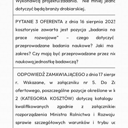
Wykonawcą projektu/zadania. Nie mniej jednak has
dotyczyć będą branży drobiarskiej.
PYTANIE 3 OFERENTA z dnia 16 sierpnia 2023 r.
kosztorysie zawarta jest pozycja „badania naukowe
prace rozwojowe” – czego dotyczyć ma
przeprowadzane badania naukowe? Jaki ma być i
zakres? Czy mają być przeprowadzane przez niezależ
naukową jednostkę badawczą?
ODPOWIEDŹ ZAMAWIAJĄCEGO z dnia 17 sierpnia 20
r.
Wskazane, w załączniku nr 5. Do Zapytan
ofertowego, poszczególne pozycje określone w kolumn
2 (KATEGORIA KOSZTÓW) dotyczą katalogu koszt
kwalifikowanych zgodnie z załącznikiem 
rozporządzenia Ministra Rolnictwa i Rozwoju Wsi
sprawie szczegółowych warunków i trybu udzielan