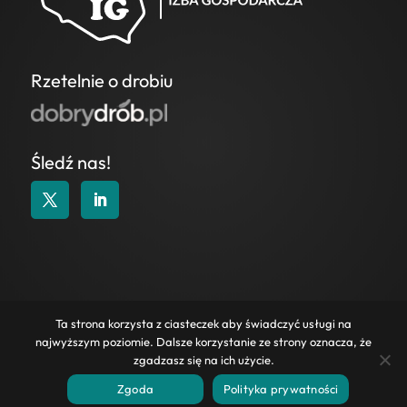
Rzetelnie o drobiu
Śledź nas!
KONTAKT
|
POLITYKA COOKIES
|
POLITYKA
Ta strona korzysta z ciasteczek aby świadczyć usługi na
PRYWATNOŚCI
|
WAŻNE LINKI
|
ZAPYTANIA
najwyższym poziomie. Dalsze korzystanie ze strony oznacza, że
OFERTOWE
zgadzasz się na ich użycie.
2025 Wszelkie prawa zastrzeżone.
Zgoda
Polityka prywatności