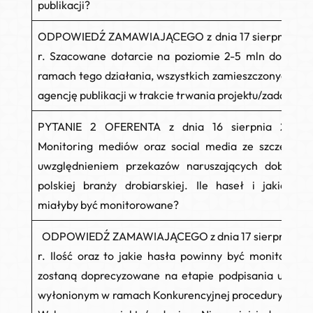
publikacji?
ODPOWIEDŹ ZAMAWIAJĄCEGO z dnia 17 sierpnia 20
r.
Szacowane dotarcie na poziomie 2-5 mln dotyczy,
ramach tego działania, wszystkich zamieszczonych prz
agencję publikacji w trakcie trwania projektu/zadania.
PYTANIE 2 OFERENTA z dnia 16 sierpnia 2023 
Monitoring mediów oraz social media ze szczególn
uwzględnieniem przekazów naruszających dobre im
polskiej branży drobiarskiej.
Ile haseł i jakie has
miałyby być monitorowane?
ODPOWIEDŹ ZAMAWIAJĄCEGO z dnia 17 sierpnia 20
r.
Ilość oraz to jakie hasła powinny być monitorowa
zostaną doprecyzowane na etapie podpisania umowy
wyłonionym w ramach Konkurencyjnej procedury wybo