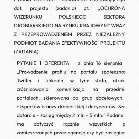
dot. projektu (zadania) pt.: „OCHRONA
WIZERUNKU POLSKIEGO SEKTORA
DROBIARSKIEGO NA RYNKU KRAJOWYM” WRAZ
Z PRZEPROWADZENIEM PRZEZ NIEZALEŻNY
PODMIOT BADANIA EFEKTYWNOŚCI PROJEKTU
(ZADANIA)
PYTANIE 1 OFERENTA z dnia 16 sierpnia 2023 
„Prowadzenie profilu na portalu społecznościow
Twitter i LinkedIn, w tym: stała, atrakcyjna
zróżnicowania komunikacja na przedmiotowy
portalach, skierowana do grup docelowych, w t
ekspertów branży drobiarskiej i decydentów. Szacowa
dotarcie – zasięg między 2 mln – 5 mln.” Podane dotarc
ma dotyczyć łącznie wszystkich publikac
zamieszczonych przez agencję czy być zasięgiem każd