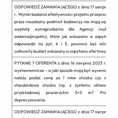
ODPOWIEDŹ ZAMAWIAJĄCEGO z dnia 17 sierpnia 20
r.
Wyniki badania efektywności projektu przeprowadzo
przez niezależny podmiot badawczy nie mają wpływu 
wypłatę wynagrodzenia dla Agencji (wykonaw
zadania/projektu), które jak wskazano w zapytaniu i
odpowiedzi na pyt. 4 i 5. powinno być wliczone
całkowity budżet wskazany w zapytaniu ofertowym.
PYTANIE 7 OFERENTA z dnia 16 sierpnia 2023 r.
Stois
wystawiennicze – w jaki sposób mają być wyceniane? C
należy podać cenę za 1 mkw stoiska czy wyceni
standardowe stoiska (np. z systemu oktanorma)
przykładowej powierzchni 3×3 m? Prośba
doprecyzowanie.
ODPOWIEDŹ ZAMAWIAJĄCEGO z dnia 17 sierpnia 20