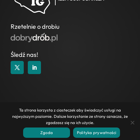
Rzetelnie o drobiu
Śledź nas!
KONTAKT
|
POLITYKA COOKIES
|
POLITYKA
Ta strona korzysta z ciasteczek aby świadczyć usługi na
PRYWATNOŚCI
|
WAŻNE LINKI
|
ZAPYTANIA
najwyższym poziomie. Dalsze korzystanie ze strony oznacza, że
OFERTOWE
zgadzasz się na ich użycie.
2025 Wszelkie prawa zastrzeżone.
Zgoda
Polityka prywatności