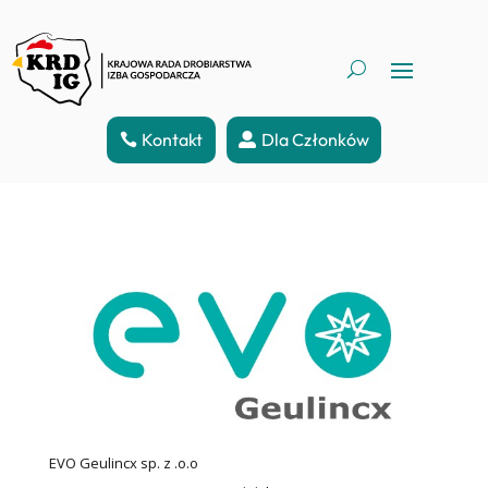
Kontakt
Dla Członków
EVO Geulincx sp. z .o.o