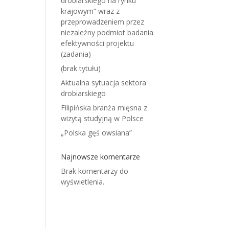
drobiarskiego na rynku
krajowym” wraz z
przeprowadzeniem przez
niezależny podmiot badania
efektywności projektu
(zadania)
(brak tytułu)
Aktualna sytuacja sektora
drobiarskiego
Filipińska branża mięsna z
wizytą studyjną w Polsce
„Polska gęś owsiana”
Najnowsze komentarze
Brak komentarzy do
wyświetlenia.