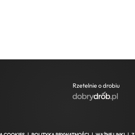
Rzetelnie o drobiu
A COOKIES
|
POLITYKA PRYWATNOŚCI
|
WAŻNE LINKI
|
Z