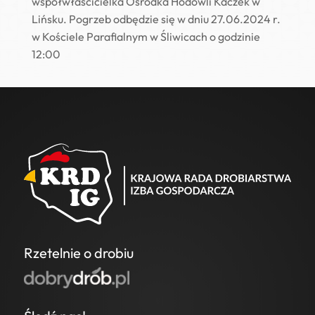
współwłaścicielka Ośrodka Hodowli Kaczek w
Lińsku. Pogrzeb odbędzie się w dniu 27.06.2024 r.
w Kościele Parafialnym w Śliwicach o godzinie
12:00
Rzetelnie o drobiu