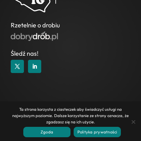
Rzetelnie o drobiu
Śledź nas!
KONTAKT
|
POLITYKA COOKIES
|
POLITYKA
Ta strona korzysta z ciasteczek aby świadczyć usługi na
PRYWATNOŚCI
|
WAŻNE LINKI
|
ZAPYTANIA
najwyższym poziomie. Dalsze korzystanie ze strony oznacza, że
OFERTOWE
zgadzasz się na ich użycie.
2025 Wszelkie prawa zastrzeżone.
Zgoda
Polityka prywatności