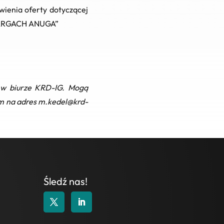
ienia oferty dotyczącej
ARGACH ANUGA”
j w biurze KRD-IG. Mogą
em na adres
m.kedel@krd-
Śledź nas!