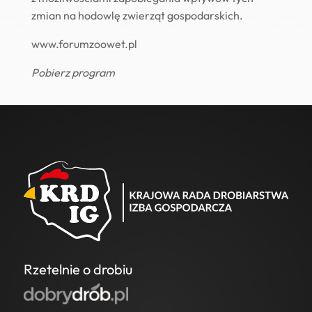
zmian na hodowlę zwierząt gospodarskich.
www.forumzoowet.pl
Pobierz program
Rzetelnie o drobiu