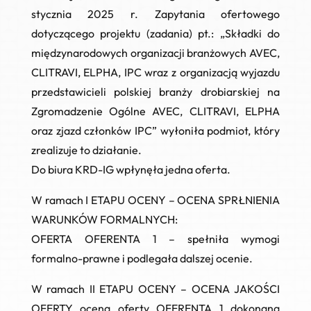
stycznia 2025 r. Zapytania ofertowego
dotyczącego projektu (zadania) pt.: „
Składki do
międzynarodowych organizacji branżowych AVEC,
CLITRAVI, ELPHA, IPC wraz z organizacją wyjazdu
przedstawicieli polskiej branży drobiarskiej na
Zgromadzenie Ogólne AVEC, CLITRAVI, ELPHA
oraz zjazd członków IPC
” wyłoniła podmiot, który
zrealizuje to działanie.
Do biura KRD-IG wpłynęła jedna oferta.
W ramach
I ETAPU OCENY – OCENA SPRŁNIENIA
WARUNKÓW FORMALNYCH
:
OFERTA OFERENTA 1
– spełniła wymogi
formalno-prawne i podlegała dalszej ocenie.
W ramach II ETAPU OCENY – OCENA JAKOŚCI
OFERTY
ocena oferty OFERENTA 1 dokonana