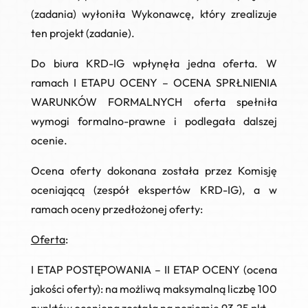
(zadania)
wyłoniła Wykonawcę, który zrealizuje
ten projekt (zadanie).
Do biura KRD-IG wpłynęła jedna oferta. W
ramach
I ETAPU OCENY – OCENA SPRŁNIENIA
WARUNKÓW FORMALNYCH
oferta spełniła
wymogi formalno-prawne i podlegała dalszej
ocenie.
Ocena oferty dokonana została przez Komisję
oceniającą (zespół ekspertów KRD-IG), a w
ramach oceny przedłożonej oferty:
Oferta
:
I ETAP POSTĘPOWANIA – II ETAP OCENY
(ocena
jakości oferty): na możliwą maksymalną liczbę 100
punktów oceniona została na poziomie
93,25 pkt.