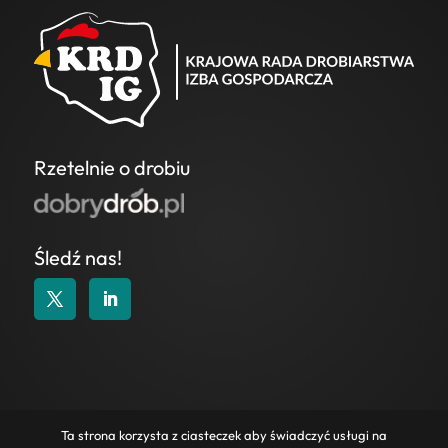
Rzetelnie o drobiu
Śledź nas!
KONTAKT
|
POLITYKA COOKIES
|
POLITYKA
Ta strona korzysta z ciasteczek aby świadczyć usługi na
PRYWATNOŚCI
|
WAŻNE LINKI
|
ZAPYTANIA