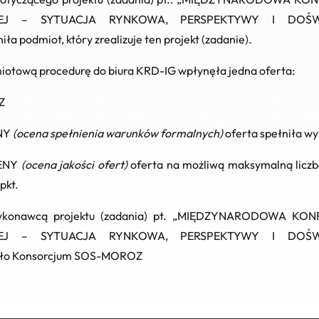
IEJ – SYTUACJA RYNKOWA, PERSPEKTYWY I DOŚW
ła podmiot, który zrealizuje ten projekt (zadanie).
iotową procedurę do biura KRD-IG wpłynęła jedna oferta:
Z
NY
(ocena spełnienia warunków formalnych)
oferta spełniła w
ENY
(ocena jakości ofert)
oferta na możliwą maksymalną licz
 pkt.
ykonawcą projektu (zadania) pt. „MIĘDZYNARODOWA K
IEJ – SYTUACJA RYNKOWA, PERSPEKTYWY I DOŚW
ło Konsorcjum SOS-MOROZ