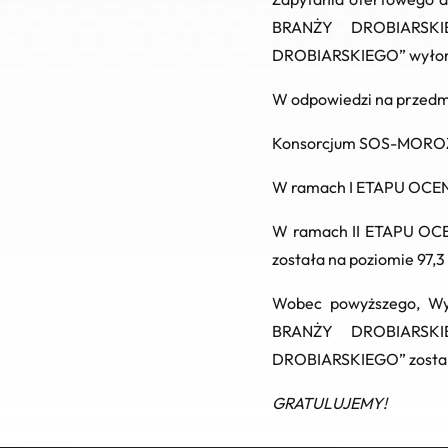
BRANŻY DROBIARSK
DROBIARSKIEGO”
wyłoni
W odpowiedzi na przedm
Konsorcjum SOS-MORO
W ramach
I ETAPU OCE
W ramach
II ETAPU OC
została na poziomie
97,3
Wobec powyższego, W
BRANŻY DROBIARSK
DROBIARSKIEGO” zosta
GRATULUJEMY!