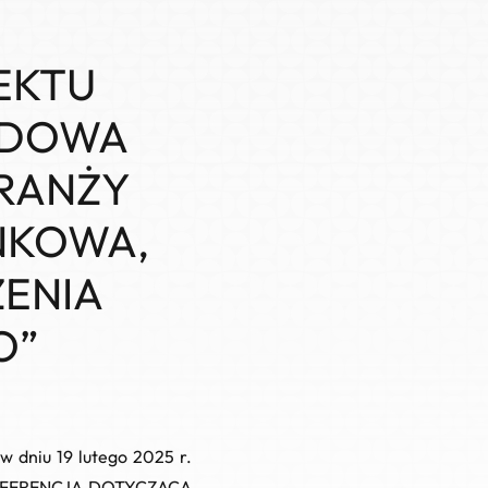
EKTU
RODOWA
RANŻY
YNKOWA,
ZENIA
O”
 dniu 19 lutego 2025 r.
FERENCJA DOTYCZĄCA