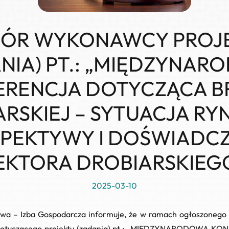
ÓR WYKONAWCY PROJ
NIA) PT.: „MIĘDZYNA
ERENCJA DOTYCZĄCA B
RSKIEJ – SYTUACJA R
PEKTYWY I DOŚWIADC
EKTORA DROBIARSKIEG
2025-03-10
wa – Izba Gospodarcza informuje, że w ramach ogłoszonego w
tyczącego projektu (zadania) pt.:
„MIĘDZYNARODOWA KON