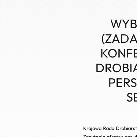
WYB
(ZADA
KONF
DROBIA
PERS
S
Krajowa Rada Drobiarst
Zapytania ofertowego do