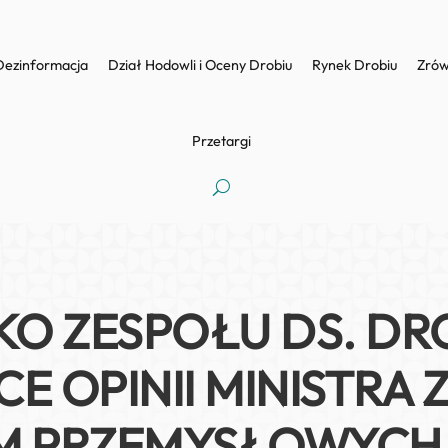
Dezinformacja
Dział Hodowli i Oceny Drobiu
Rynek Drobiu
Zrów
Przetargi
KO ZESPOŁU DS. DR
E OPINII MINISTRA 
M PRZEMYSŁOWYCH 