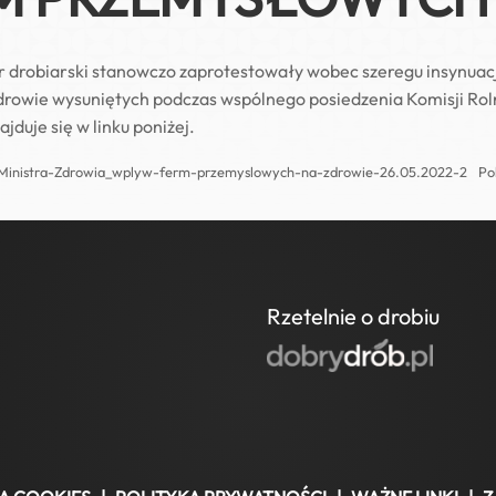
 drobiarski stanowczo zaprotestowały wobec szeregu insynuacj
owie wysuniętych podczas wspólnego posiedzenia Komisji Roln
jduje się w linku poniżej.
i-Ministra-Zdrowia_wplyw-ferm-przemyslowych-na-zdrowie-26.05.2022-2
Po
Rzetelnie o drobiu