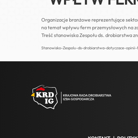
Organizacje branżowe reprezentujące sektor
na temat wpływu ferm przemysłowych na zdr
Treść stanowiska Zespołu ds. drobiarstwa zna
Stanowisko-Zespolu-ds-drobiarstwa-dotyczace-opini