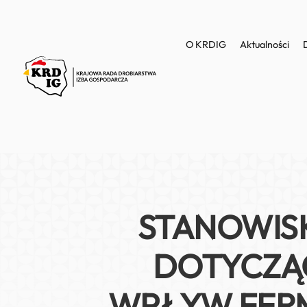
O KRDIG
Aktualności
STANOWIS
DOTYCZĄC
WPŁYW FER