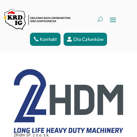
Kontakt
Dla Członków
2lhdm SP. z o.o. s.k.