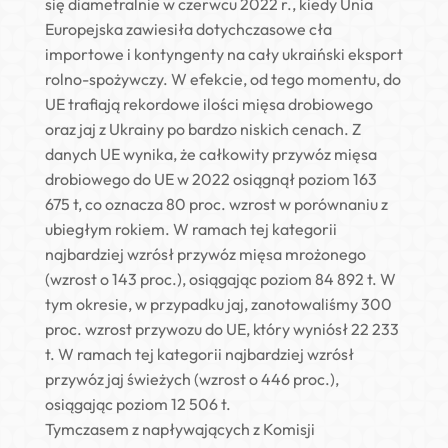
się diametralnie w czerwcu 2022 r., kiedy Unia
Europejska zawiesiła dotychczasowe cła
importowe i kontyngenty na cały ukraiński eksport
rolno-spożywczy. W efekcie, od tego momentu, do
UE trafiają rekordowe ilości mięsa drobiowego
oraz jaj z Ukrainy po bardzo niskich cenach. Z
danych UE wynika, że całkowity przywóz mięsa
drobiowego do UE w 2022 osiągnął poziom 163
675 t, co oznacza 80 proc. wzrost w porównaniu z
ubiegłym rokiem. W ramach tej kategorii
najbardziej wzrósł przywóz mięsa mrożonego
(wzrost o 143 proc.), osiągając poziom 84 892 t. W
tym okresie, w przypadku jaj, zanotowaliśmy 300
proc. wzrost przywozu do UE, który wyniósł 22 233
t. W ramach tej kategorii najbardziej wzrósł
przywóz jaj świeżych (wzrost o 446 proc.),
osiągając poziom 12 506 t.
Tymczasem z napływających z Komisji