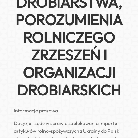
DROBIARSTWA,
POROZUMIENIA
ROLNICZEGO
ZRZESZEŃ I
ORGANIZACJI
DROBIARSKICH
Informacja prasowa
Decyzja rządu w sprawie zablokowania importu
artykułów rolno-spożywczych z Ukrainy do Polski