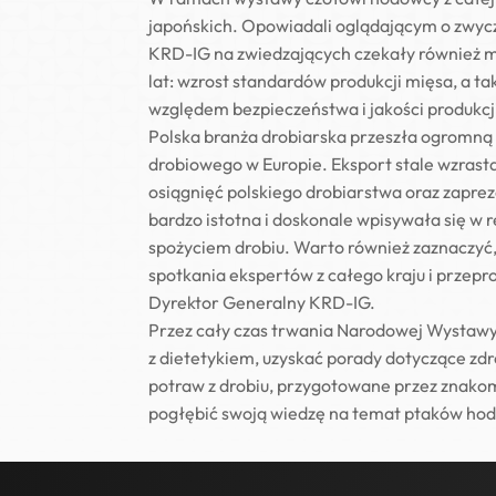
japońskich. Opowiadali oglądającym o zwycza
KRD-IG na zwiedzających czekały również mat
lat: wzrost standardów produkcji mięsa, a 
względem bezpieczeństwa i jakości produkcji
Polska branża drobiarska przeszła ogromną 
drobiowego w Europie. Eksport stale wzrasta
osiągnięć polskiego drobiarstwa oraz zapr
bardzo istotna i doskonale wpisywała się w 
spożyciem drobiu. Warto również zaznaczyć,
spotkania ekspertów z całego kraju i prze
Dyrektor Generalny KRD-IG.
Przez cały czas trwania Narodowej Wystawy R
z dietetykiem, uzyskać porady dotyczące zd
potraw z drobiu, przygotowane przez znakom
pogłębić swoją wiedzę na temat ptaków hod