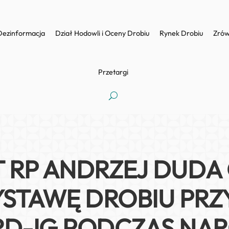
Dezinformacja
Dział Hodowli i Oceny Drobiu
Rynek Drobiu
Zrów
Przetargi
 RP ANDRZEJ DUDA
WYSTAWĘ DROBIU P
RD-IG PODCZAS N