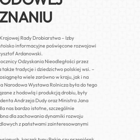
ZNANIU
Krajowej Rady Drobiarstwa – Izby
stoisko informacyjne poświęcone rozwojowi
zysztof Ardanowski.
ocznicy Odzyskania Nieodległości przez
akże tradycje i dziedzictwo polskiej wsi. –
siągnęła wiele zarówno w kraju, jak i na
, a Narodowa Wystawa Rolnicza była do tego
zane z hodowlą i produkcją drobiu, były
ydenta Andrzeja Dudy oraz Ministra Jana
a nas bardzo istotne, szczególnie
ebna dla zachowania dynamiki rozwoju
handlowych z państwami zainteresowanymi
wsianych, kaczek typu Pekin czy przepiórek