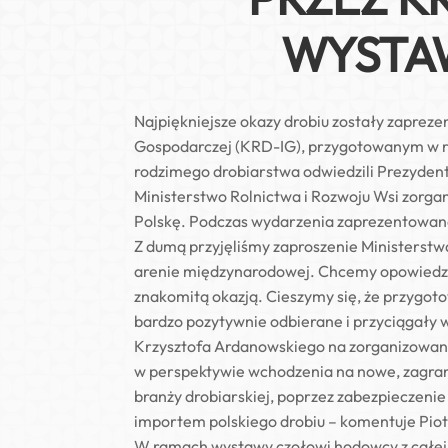
WYSTA
Najpiękniejsze okazy drobiu zostały zaprez
Gospodarczej (KRD-IG), przygotowanym w r
rodzimego drobiarstwa odwiedzili Prezydent
Ministerstwo Rolnictwa i Rozwoju Wsi zorga
Polskę. Podczas wydarzenia zaprezentowane z
Z dumą przyjęliśmy zaproszenie Ministerstwa 
arenie międzynarodowej. Chcemy opowiedzieć
znakomitą okazją. Cieszymy się, że przygoto
bardzo pozytywnie odbierane i przyciągały 
Krzysztofa Ardanowskiego na zorganizowanym 
w perspektywie wchodzenia na nowe, zagran
branży drobiarskiej, poprzez zabezpieczeni
importem polskiego drobiu – komentuje Piot
W ramach wystawy czołowi hodowcy z całej Po