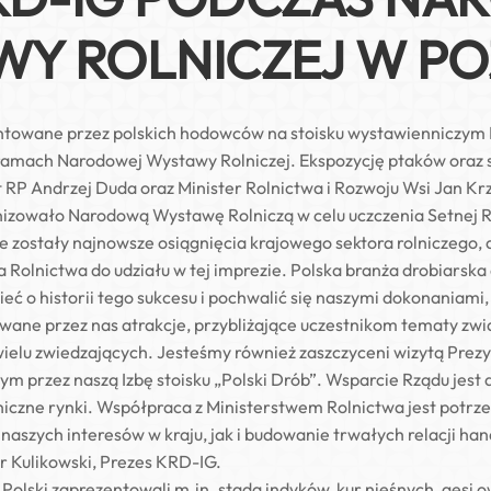
WY ROLNICZEJ W PO
entowane przez polskich hodowców na stoisku wystawienniczym 
amach Narodowej Wystawy Rolniczej. Ekspozycję ptaków oraz 
 RP Andrzej Duda oraz Minister Rolnictwa i Rozwoju Wsi Jan Kr
nizowało Narodową Wystawę Rolniczą w celu uczczenia Setnej R
ostały najnowsze osiągnięcia krajowego sektora rolniczego, a t
Rolnictwa do udziału w tej imprezie. Polska branża drobiarska o
 o historii tego sukcesu i pochwalić się naszymi dokonaniami
wane przez nas atrakcje, przybliżające uczestnikom tematy zwią
wielu zwiedzających. Jesteśmy również zaszczyceni wizytą Prez
przez naszą Izbę stoisku „Polski Drób”. Wsparcie Rządu jest dl
iczne rynki. Współpraca z Ministerstwem Rolnictwa jest potrz
e naszych interesów w kraju, jak i budowanie trwałych relacji 
r Kulikowski, Prezes KRD-IG.
lski zaprezentowali m.in. stada indyków, kur nieśnych, gęsi o