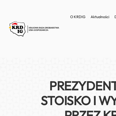
O KRDIG
Aktualności
PREZYDENT
STOISKO I 
PRZEZ K