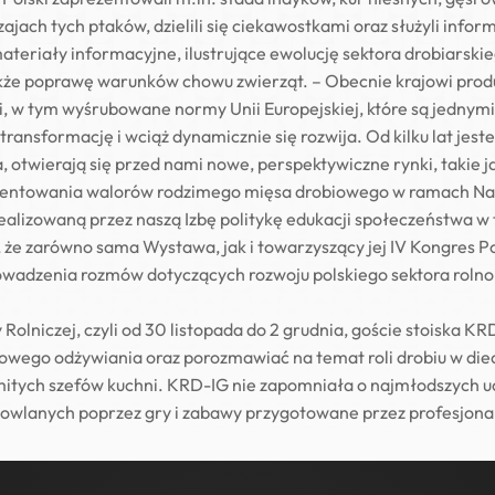
jach tych ptaków, dzielili się ciekawostkami oraz służyli infor
eriały informacyjne, ilustrujące ewolucję sektora drobiarskieg
także poprawę warunków chowu zwierząt. – Obecnie krajowi pro
, w tym wyśrubowane normy Unii Europejskiej, które są jednymi 
transformację i wciąż dynamicznie się rozwija. Od kilku lat j
, otwierają się przed nami nowe, perspektywiczne rynki, takie 
ezentowania walorów rodzimego mięsa drobiowego w ramach Nar
realizowaną przez naszą Izbę politykę edukacji społeczeństwa 
 że zarówno sama Wystawa, jak i towarzyszący jej IV Kongres P
prowadzenia rozmów dotyczących rozwoju polskiego sektora rol
olniczej, czyli od 30 listopada do 2 grudnia, goście stoiska K
rowego odżywiania oraz porozmawiać na temat roli drobiu w diec
itych szefów kuchni. KRD-IG nie zapomniała o najmłodszych uc
owlanych poprzez gry i zabawy przygotowane przez profesjona