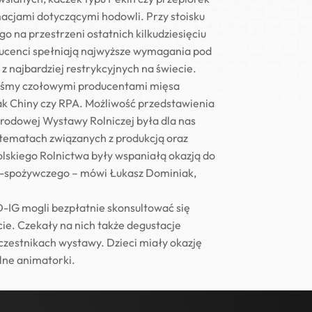
macjami dotyczącymi hodowli. Przy stoisku
o na przestrzeni ostatnich kilkudziesięciu
ducenci spełniają najwyższe wymagania pod
z najbardziej restrykcyjnych na świecie.
esteśmy czołowymi producentami mięsa
jak Chiny czy RPA. Możliwość przedstawienia
odowej Wystawy Rolniczej była dla nas
w tematach związanych z produkcją oraz
olskiego Rolnictwa były wspaniałą okazją do
no-spożywczego – mówi Łukasz Dominiak,
RD-IG mogli bezpłatnie skonsultować się
ie. Czekały na nich także degustacje
zestnikach wystawy. Dzieci miały okazję
lne animatorki.