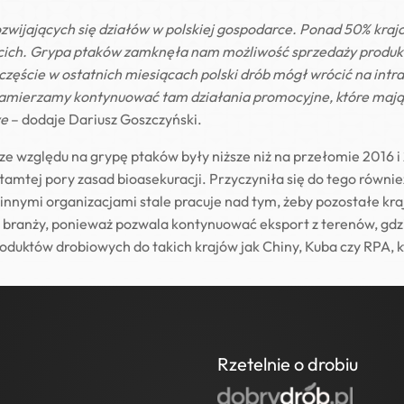
rozwijających się działów w polskiej gospodarce. Ponad 50% kraj
zecich. Grypa ptaków zamknęła nam możliwość sprzedaży produk
ęście w ostatnich miesiącach polski drób mógł wrócić na intratn
amierzamy kontynuować tam działania promocyjne, które mają
we
– dodaje Dariusz Goszczyński.
 ze względu na grypę ptaków były niższe niż na przełomie 2016 i
d tamtej pory zasad bioasekuracji. Przyczyniła się do tego równ
innymi organizacjami stale pracuje nad tym, żeby pozostałe kra
branży, ponieważ pozwala kontynuować eksport z terenów, gdzie
duktów drobiowych do takich krajów jak Chiny, Kuba czy RPA, k
Rzetelnie o drobiu