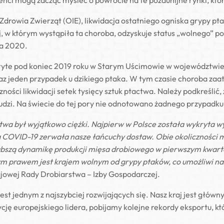
nci mogą zacząć myśleć o powrocie na te pozaunijne rynki, któr
 Zdrowia Zwierząt (OIE), likwidacja ostatniego ogniska grypy p
, w którym wystąpiła ta choroba, odzyskuje status „wolnego” po
ia 2020.
ryte pod koniec 2019 roku w Starym Uścimowie w województwie 
z jeden przypadek u dzikiego ptaka. W tym czasie choroba zaat
ności likwidacji setek tysięcy sztuk ptactwa. Należy podkreślić
a ludzi. Na świecie do tej pory nie odnotowano żadnego przypadk
twa był wyjątkowo ciężki. Najpierw w Polsce została wykryta w
a COVID-19 zerwała nasze łańcuchy dostaw. Obie okoliczności 
słabszą dynamikę produkcji mięsa drobiowego w pierwszym kwart
m prawem jest krajem wolnym od grypy ptaków, co umożliwi na
ajowej Rady Drobiarstwa – Izby Gospodarczej.
jest jednym z najszybciej rozwijających się. Nasz kraj jest gł
ycję europejskiego lidera, pobijamy kolejne rekordy eksportu, k