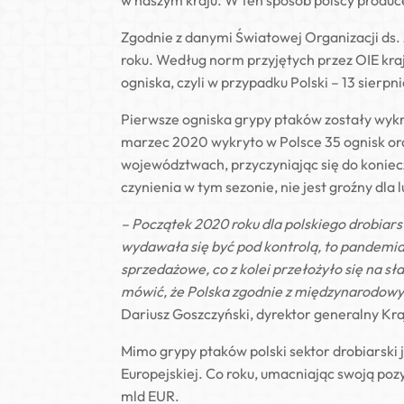
w naszym kraju. W ten sposób polscy produce
Zgodnie z danymi Światowej Organizacji ds.
roku. Według norm przyjętych przez OIE kraj
ogniska, czyli w przypadku Polski – 13 sierpn
Pierwsze ogniska grypy ptaków zostały wyk
marzec 2020 wykryto w Polsce 35 ognisk ora
województwach, przyczyniając się do koniecz
czynienia w tym sezonie, nie jest groźny dl
– Początek 2020 roku dla polskiego drobiars
wydawała się być pod kontrolą, to pandemi
sprzedażowe, co z kolei przełożyło się na 
mówić, że Polska zgodnie z międzynarodowy
Dariusz Goszczyński, dyrektor generalny Kr
Mimo grypy ptaków polski sektor drobiarski 
Europejskiej. Co roku, umacniając swoją poz
mld EUR.