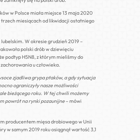
e zamknęły się na polski drób.
taków w Polsce miała miejsce 13 maja 2020
 trzech miesiącach od likwidacji ostatniego
lubelskim. W okresie grudzień 2019 –
akowała polski drób w dziewięciu
, że podtyp H5N8, z którym mieliśmy do
u zachorowania u człowieka.
ysoce zjadliwa grypa ptaków, a gdy sytuacja
mocno ograniczyły nasze możliwości
ale bieżącego roku. W tej chwili możemy
m powrót na rynki pozaunijne
– mówi
ównym producentem mięsa drobiowego w Unii
tóry w samym 2019 roku osiągnął wartość 3,1