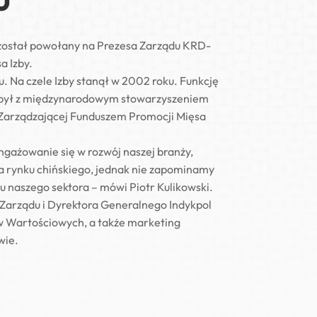
został powołany na Prezesa Zarządu KRD-
a Izby.
 Na czele Izby stanął w 2002 roku. Funkcję
ny był z międzynarodowym stowarzyszeniem
 Zarządzającej Funduszem Promocji Mięsa
ngażowanie się w rozwój naszej branży,
ia rynku chińskiego, jednak nie zapominamy
 naszego sektora – mówi Piotr Kulikowski.
 Zarządu i Dyrektora Generalnego Indykpol
ów Wartościowych, a także marketing
wie.