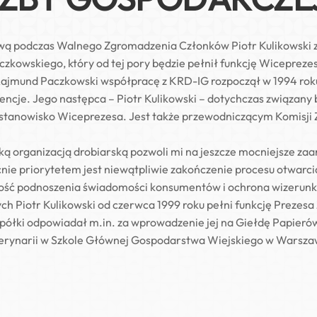
awą podczas Walnego Zgromadzenia Członków Piotr Kulikowski 
zkowskiego, który od tej pory będzie pełnił funkcję Wiceprezes
ajmund Paczkowski współpracę z KRD-IG rozpoczął w 1994 roku.
dencje. Jego następca – Piotr Kulikowski – dotychczas związa
stanowisko Wiceprezesa. Jest także przewodniczącym Komisji
ą organizacją drobiarską pozwoli mi na jeszcze mocniejsze zaa
nie priorytetem jest niewątpliwie zakończenie procesu otwarc
ność podnoszenia świadomości konsumentów i ochrona wizerunku
h Piotr Kulikowski od czerwca 1999 roku pełni funkcję Prezesa
spółki odpowiadał m.in. za wprowadzenie jej na Giełdę Papier
terynarii w Szkole Głównej Gospodarstwa Wiejskiego w Warsza