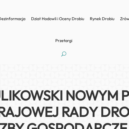
Dezinformacja
Dział Hodowli i Oceny Drobiu
Rynek Drobiu
Zrów
Przetargi
ULIKOWSKI NOWYM 
RAJOWEJ RADY DRO
IZBY GOSPODARCZE