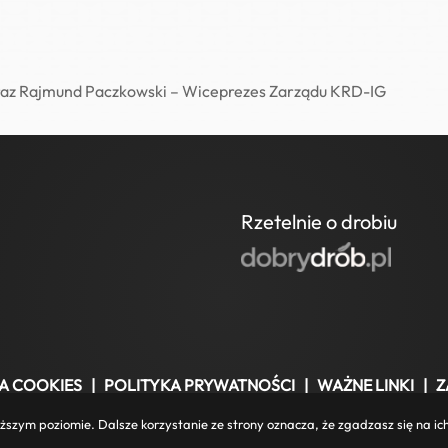
oraz Rajmund Paczkowski – Wiceprezes Zarządu KRD-IG
Rzetelnie o drobiu
A COOKIES
|
POLITYKA PRYWATNOŚCI
|
WAŻNE LINKI
|
Z
2025 Wszelkie prawa zastrzeżone.
ższym poziomie. Dalsze korzystanie ze strony oznacza, że zgadzasz się na ich