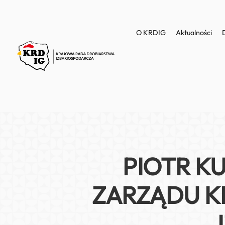
O KRDIG
Aktualności
PIOTR K
ZARZĄDU K