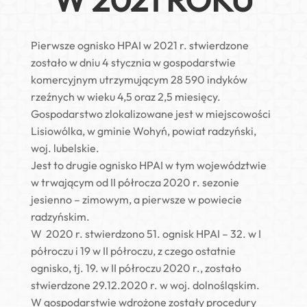
Pierwsze ognisko HPAI w 2021 r. stwierdzone
zostało w dniu 4 stycznia w gospodarstwie
komercyjnym utrzymującym 28 590 indyków
rzeźnych w wieku 4,5 oraz 2,5 miesięcy.
Gospodarstwo zlokalizowane jest w miejscowości
Lisiowólka, w gminie Wohyń, powiat radzyński,
woj. lubelskie.
Jest to drugie ognisko HPAI w tym województwie
w trwającym od II półrocza 2020 r. sezonie
jesienno – zimowym, a pierwsze w powiecie
radzyńskim.
W 2020 r. stwierdzono 51. ognisk HPAI – 32. w I
półroczu i 19 w II półroczu, z czego ostatnie
ognisko, tj. 19. w II półroczu 2020 r., zostało
stwierdzone 29.12.2020 r. w woj. dolnośląskim.
W gospodarstwie wdrożone zostały procedury