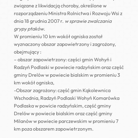
związane z likwidacją choroby, określone w
rozporządzeniu Ministra Rolnictwa i Rozwoju Wsi z
dnia 18 grudnia 2007 r.
w sprawie zwalczania
grypy ptaków
.
W promieniu 10 km wokół ogniska został
wyznaczony obszar zapowietrzony i zagrożony,
obejmujący :
– obszar zapowietrzony: części gmin Wohyń i
Radzyń Podlaski w powiecie radzyńskim oraz część
gminy Drelów w powiecie bialskim w promieniu 3
km wokół ogniska,
-Obszar zagrożony: część gmin Kąkolewnica
Wschodnia, Radzyń Podlaski Wohyń Komarówka
Podlaska w powicie radzyńskim, część gminy
Drelów w powiecie bialskim oraz część gminy
Milanów w powiecie parczewskim w promieniu 7
km poza obszarem zapowietrzonym.