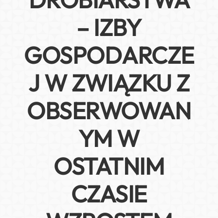
– IZBY
GOSPODARCZE
J W ZWIĄZKU Z
OBSERWOWAN
YM W
OSTATNIM
CZASIE