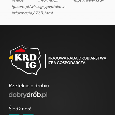
ig.com.pl/wirusgrypyptakow-
informacje,879,l1.html
Rzetelnie o drobiu
Śledź nas!