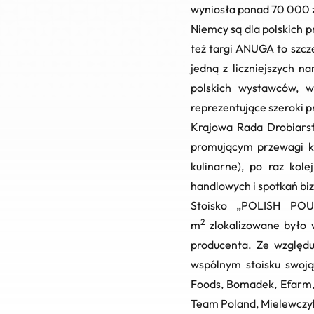
wyniosła ponad 70 000 z
Niemcy są dla polskich 
też targi ANUGA to szcze
jedną z liczniejszych 
polskich wystawców, w
reprezentujące szeroki p
Krajowa Rada Drobiarstw
promującym przewagi ko
kulinarne), po raz kol
handlowych i spotkań b
Stoisko
„POLISH POU
2
m
zlokalizowane było 
producenta. Ze względu
wspólnym stoisku swoją
Foods, Bomadek, Efarm,
Team Poland, Mielewczyk