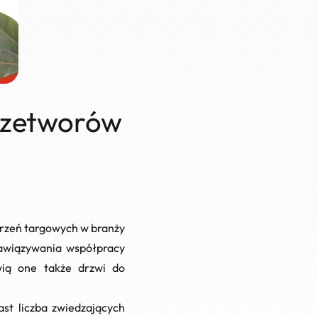
przetworów
arzeń targowych w branży
nawiązywania współpracy
wią one także drzwi do
t liczba zwiedzających