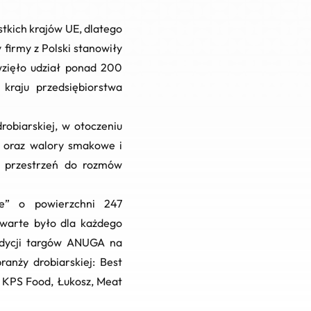
tkich krajów UE, dlatego
 firmy z Polski stanowiły
wzięło udział ponad 200
kraju przedsiębiorstwa
robiarskiej, w otoczeniu
o oraz walory smakowe i
u przestrzeń do rozmów
e”
o powierzchni 247
twarte było dla każdego
edycji targów ANUGA na
anży drobiarskiej: Best
 KPS Food, Łukosz, Meat