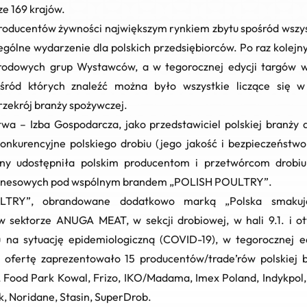
e 169 krajów.
producentów żywności największym rynkiem zbytu spośród wszys
gólne wydarzenie dla polskich przedsiębiorców. Po raz kolejny
narodowych grup Wystawców, a w tegorocznej edycji targów 
śród których znaleźć można było wszystkie liczące się w 
rzekrój branży spożywczej.
a – Izba Gospodarcza, jako przedstawiciel polskiej branży d
nkurencyjne polskiego drobiu (jego jakość i bezpieczeństw
ejny udostępniła polskim producentom i przetwórcom drobi
iznesowych pod wspólnym brandem
„POLISH POULTRY”
.
LTRY”
, obrandowane dodatkowo marką
„Polska smakuj
w sektorze ANUGA MEAT, w sekcji drobiowej, w hali 9.1. i o
 na sytuację epidemiologiczną (COVID-19), w tegorocznej 
 ofertę zaprezentowało 15 producentów/trade’rów polskiej br
 Food Park Kowal, Frizo, IKO/Madama, Imex Poland, Indykpol,
, Noridane, Stasin, SuperDrob.