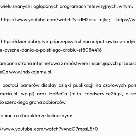
 wielu znanych i oglądanych programach telewizyjnych, w tym:
–
https://www.youtube.com/watch?v=dM2ocu-mjkc
;
https://
–
https://dziendobry.tvn.pl/przepisy-kulinarne/potrawka-z-ind
ne-pyszne-dania-z-polskiego-drobiu-st8084416
panii strona internetowa z mnóstwem inspirujących przepisó
ReCa
www.indykajemy.pl
postaci banerów display dzięki publikacji na czołowych pols
eria.pl, wp.pl) oraz HoReCa (m.in. foodservice24.pl, e-res
do szerokiego grona odbiorców.
zeniach o charakterze kulinarnym:
s://www.youtube.com/watch?v=naO7mpsL5r0