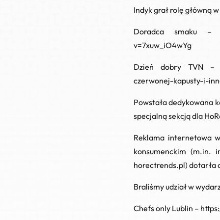
Indyk grał rolę główną w
Doradca smaku
v=7xuw_iO4wYg
Dzień dobry TVN
czerwonej-kapusty-i-in
Powstała dedykowana kam
specjalną sekcją dla Ho
Reklama internetowa
w 
konsumenckim (m.in. int
horectrends.pl) dotarła 
Braliśmy udział w wydar
Chefs only Lublin
–
http