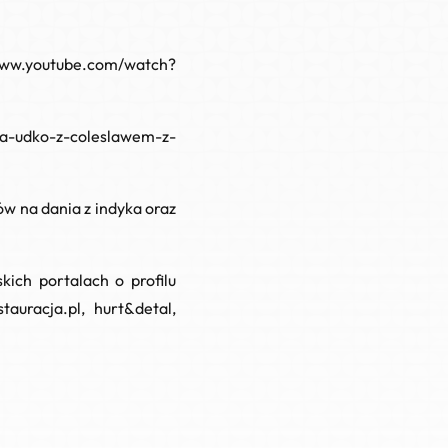
www.youtube.com/watch?
yka-udko-z-coleslawem-z-
w na dania z indyka oraz
kich portalach o profilu
tauracja.pl, hurt&detal,